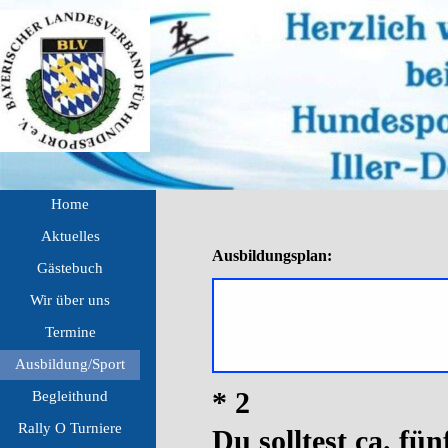
Direkt zum Seiteninhalt
Menü überspringen
Home
Aktuelles
▼
Ausbildungsplan:
Gästebuch
Wir über uns
▼
Termine
▼
Ausbildung/Sport
▼
* 2
Begleithund
▼
Rally O Turniere
▼
Du solltest ca. f