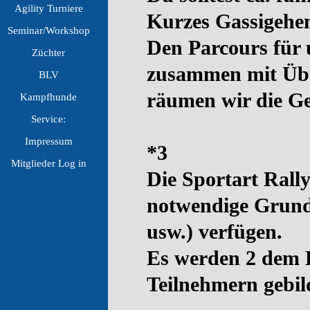
Agility Turniere
▼
Kurzes Gassigehen
Seminar/Workshop
▼
Den Parcours für
Züchter
▼
zusammen mit Übu
BLV
▼
räumen wir die Ge
Kampfhunde
▼
Service:
▼
Impressum
▼
*3
Mitglieder Log in
▼
Die Sportart Rally
notwendige Grundk
usw.) verfügen.
Es werden 2 dem L
Teilnehmern gebil