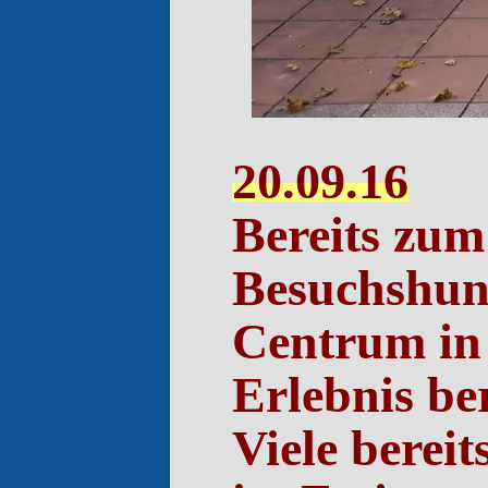
20.09.16
Bereits zum
Besuchshund
Centrum in 
Erlebnis ber
Viele berei