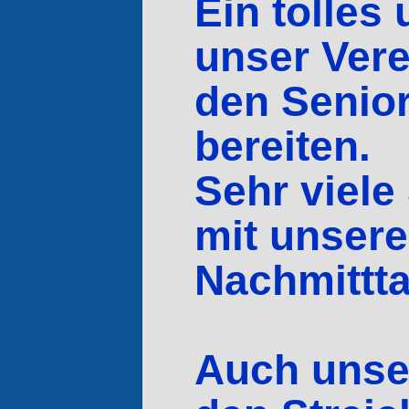
Ein tolles
unser Ver
den Senior
bereiten.
Sehr viel
mit unser
Nachmittta
Auch unser