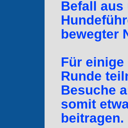
Befall aus
Hundeführ
bewegter 
Für einige
Runde teil
Besuche a
somit etw
beitragen.