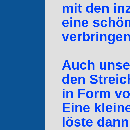
mit den in
eine schön
verbringen
Auch unser
den Strei
in Form v
Eine klein
löste dan