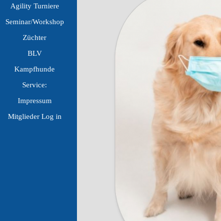
Agility Turniere
▼
Seminar/Workshop
▼
Züchter
▼
BLV
▼
Kampfhunde
▼
Service:
▼
Impressum
▼
Mitglieder Log in
▼