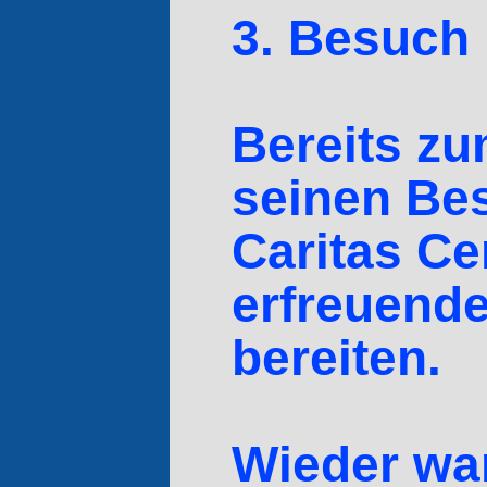
3. Besuch 
Bereits zu
seinen Be
Caritas Ce
erfreuende
bereiten.
Wieder wa