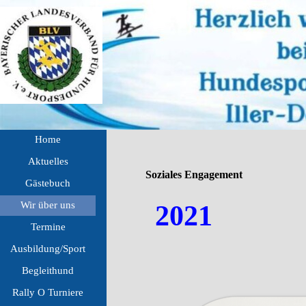
Direkt zum Seiteninhalt
Menü überspringen
Home
Aktuelles
▼
Soziales Engagement
Gästebuch
Wir über uns
▼
2021
Termine
▼
Ausbildung/Sport
▼
Begleithund
▼
Rally O Turniere
▼