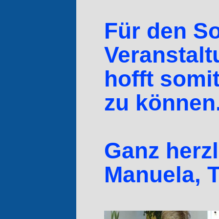
Für den So
Veranstalt
hofft somi
zu können
Ganz herzl
Manuela, T