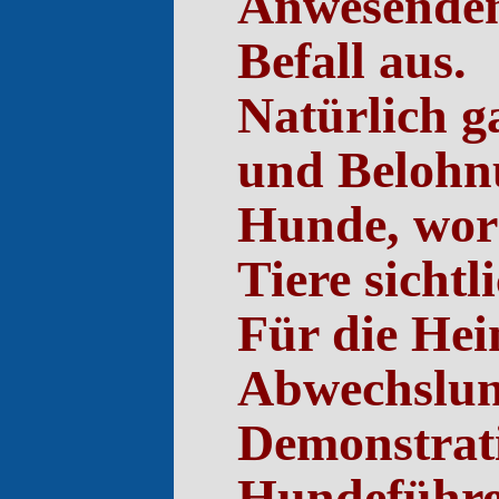
Anwesenden 
Befall aus.
Natürlich g
und Belohnu
Hunde, wora
Tiere sichtl
Für die He
Abwechslung
Demonstrati
Hundeführer