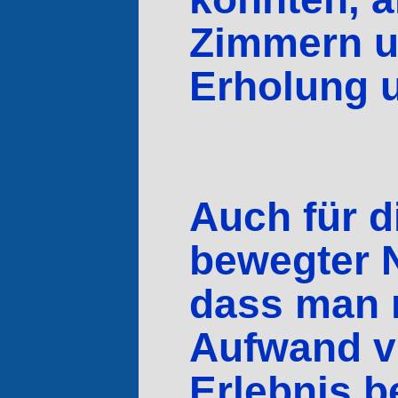
Zimmern u
Erholung u
Auch für d
bewegter N
dass man 
Aufwand v
Erlebnis b