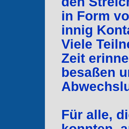
den Strei
in Form vo
innig Kon
Viele Teil
Zeit erinn
besaßen un
Abwechslu
Für alle, 
konnten, a