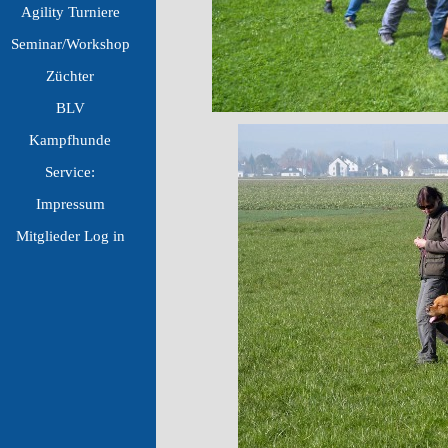
Agility Turniere
▼
Seminar/Workshop
▼
Züchter
▼
BLV
▼
Kampfhunde
▼
Service:
▼
Impressum
▼
Mitglieder Log in
▼